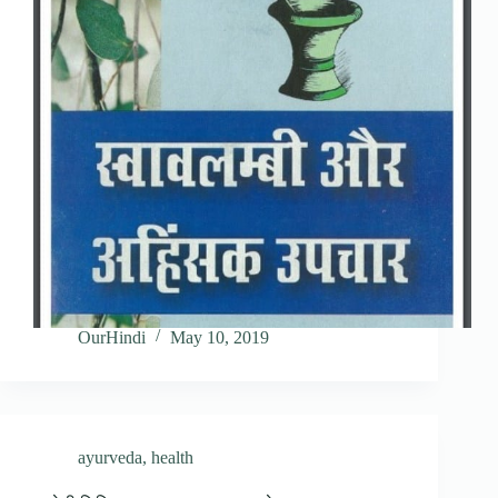
OurHindi
May 10, 2019
ayurveda
,
health