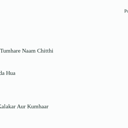
P
 Par Tumhare Naam Chitthi
uda Hua
, Kalakar Aur Kumhaar