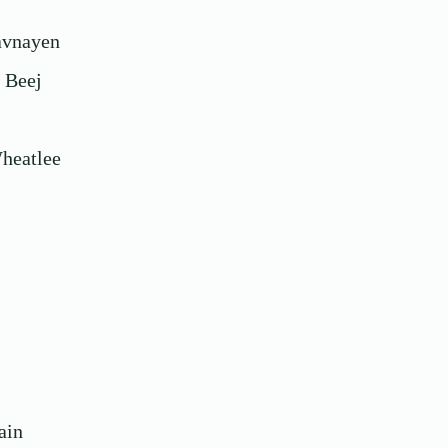
havnayen
e Beej
Wheatlee
ain