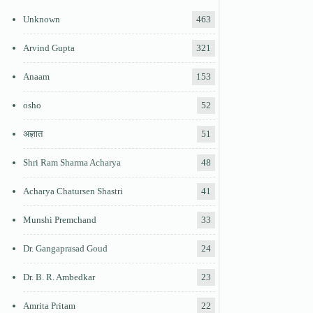
Unknown
463
Arvind Gupta
321
Anaam
153
osho
52
अज्ञात
51
Shri Ram Sharma Acharya
48
Acharya Chatursen Shastri
41
Munshi Premchand
33
Dr. Gangaprasad Goud
24
Dr. B. R. Ambedkar
23
Amrita Pritam
22