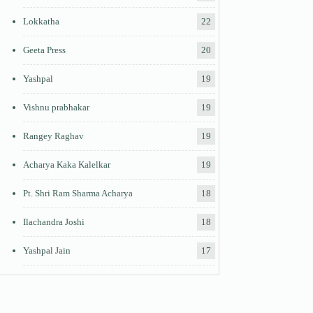
Lokkatha
22
Geeta Press
20
Yashpal
19
Vishnu prabhakar
19
Rangey Raghav
19
Acharya Kaka Kalelkar
19
Pt. Shri Ram Sharma Acharya
18
Ilachandra Joshi
18
Yashpal Jain
17