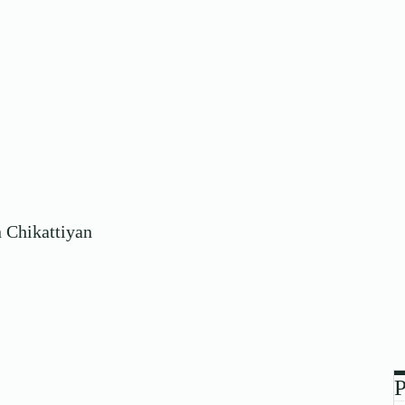
yin Chikattiyan
P