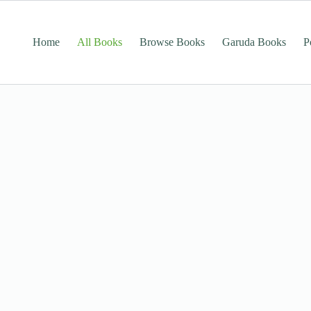
Home
All Books
Browse Books
Garuda Books
P