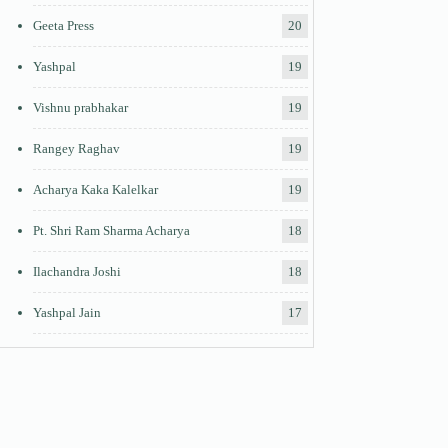
Geeta Press
20
Yashpal
19
Vishnu prabhakar
19
Rangey Raghav
19
Acharya Kaka Kalelkar
19
Pt. Shri Ram Sharma Acharya
18
Ilachandra Joshi
18
Yashpal Jain
17