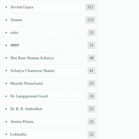
Arvind Gupta
321
Anaam
153
osho
52
अज्ञात
51
Shri Ram Sharma Acharya
48
Acharya Chatursen Shastri
41
Munshi Premchand
33
Dr. Gangaprasad Goud
24
Dr. B. R. Ambedkar
23
Amrita Pritam
22
Lokkatha
22