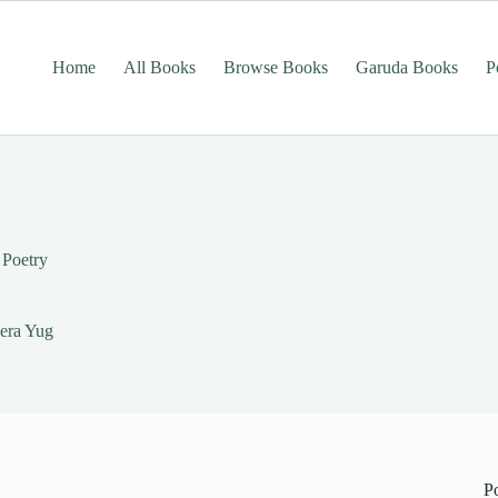
Home
All Books
Browse Books
Garuda Books
P
Poetry
Mera Yug
P