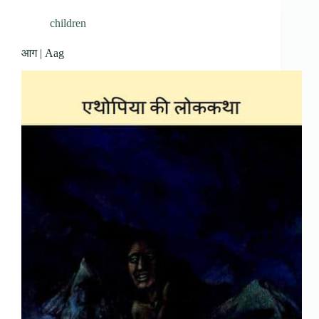
children
आग | Aag