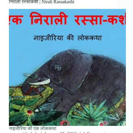
निराली रस्साकशी | Nirali Rassakashi
नाइजीरिया की एक लोककथा