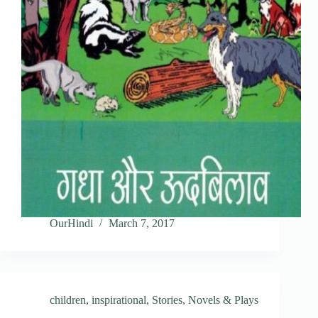
OurHindi
March 7, 2017
children
,
inspirational
,
Stories, Novels & Plays