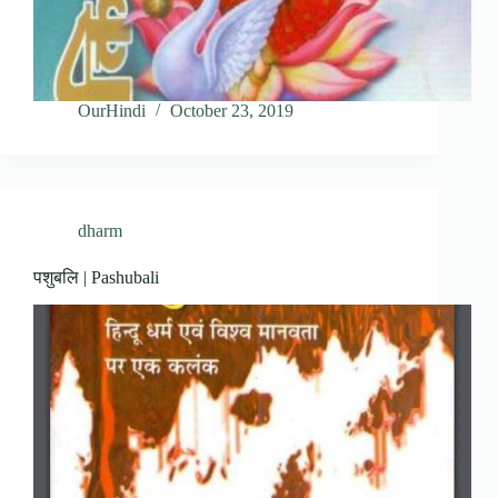
OurHindi
October 23, 2019
dharm
पशुबलि | Pashubali