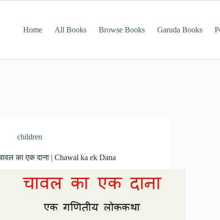
Home
All Books
Browse Books
Garuda Books
P
children
चावल का एक दाना | Chawal ka ek Dana