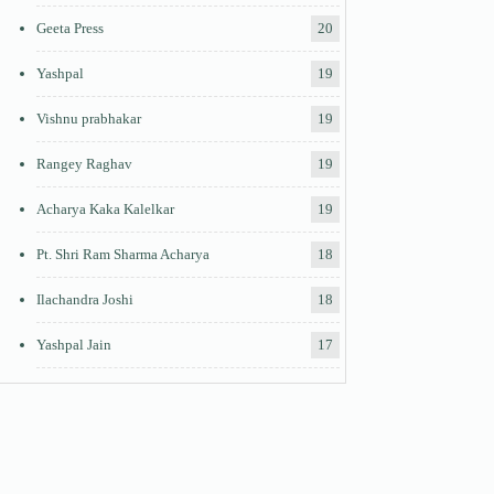
Geeta Press
20
Yashpal
19
Vishnu prabhakar
19
Rangey Raghav
19
Acharya Kaka Kalelkar
19
Pt. Shri Ram Sharma Acharya
18
Ilachandra Joshi
18
Yashpal Jain
17