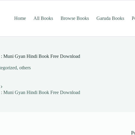
Home
All Books
Browse Books
Garuda Books
P
 Awaz : Muni Gyan Hindi Book Free Download
egorized
,
others
 Awaz : Muni Gyan Hindi Book Free Download
P