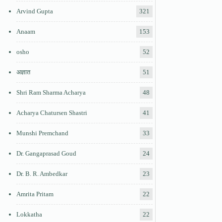
Arvind Gupta
321
Anaam
153
osho
52
अज्ञात
51
Shri Ram Sharma Acharya
48
Acharya Chatursen Shastri
41
Munshi Premchand
33
Dr. Gangaprasad Goud
24
Dr. B. R. Ambedkar
23
Amrita Pritam
22
Lokkatha
22