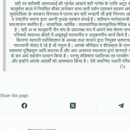
श्री स्व श्रीमती उमरावबाई की गुरुदेव आचार्य श्री नानेश के प्रति अटू
चातुर्मास काल मे नियमित चौका लगाकर सन्त-सती दर्शन प्रवचन श्रवण धर्म
सुश्राविका के सस्कार विरासत मे प्राप्त कर श्री भण्डारी जी इन्हे निरन्तर 
व राष्ट्रीय भावना द्वारा अपनी पृथक्‌ पहचान बनाई है। श्रीमान प्यारेलालजी
सघ/शासन समर्पित है। सामाजिक /धार्मिक / व्यावसायिक/सास्कृतिक/नैतिक क्ष
है। श्री अ भा साधुमार्गी जैन संघ के उपाध्यक्ष रूप में आपने सघ चेतना स
परिचर्या व्यवस्था क्षेत्रो में अभूतपूर्व श्लाघनीय व अनुकरणीय कार्य किये ह
किराणा व्यापारी एसोसिएशन के अध्यक्ष तथा शासन द्वारा नियुक्त भ्रष्टाचा
स्वाध्यायी सेवाए दे रहे है जो स्तुत्य है। आपके चौविहार व शीलब्रत के प्र
भक्तामर पुच्छिसुण आदि कठस्थ है और आप अनवरत स्वाध्याय द्वारा शास्त्रो 
दो बार अर्थ सहयोग प्रदान किया है। परन्तु लौकेषणा पदलिप्सा एव प्रदर्शन
और इन्होने आपके आदर्शों को आत्मसात किया है। ऐसे सघनिष्ठ भडारी परि
(5)
Share this page: