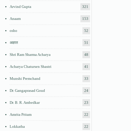
Arvind Gupta
321
Anaam
153
osho
52
अज्ञात
51
Shri Ram Sharma Acharya
48
Acharya Chatursen Shastri
41
Munshi Premchand
33
Dr. Gangaprasad Goud
24
Dr. B. R. Ambedkar
23
Amrita Pritam
22
Lokkatha
22