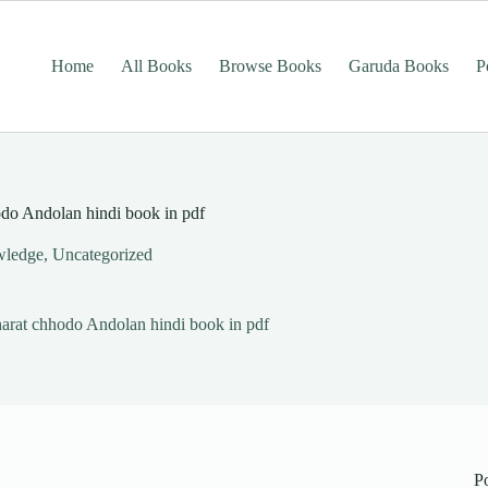
Home
All Books
Browse Books
Garuda Books
P
hodo Andolan hindi book in pdf
ledge
,
Uncategorized
 Bharat chhodo Andolan hindi book in pdf
P