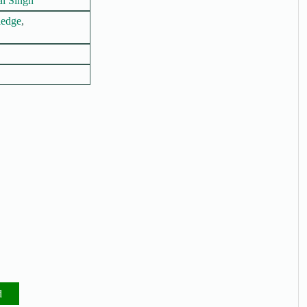
al Singh
edge
,
d