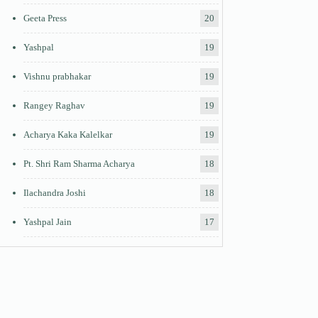
Geeta Press
20
Yashpal
19
Vishnu prabhakar
19
Rangey Raghav
19
Acharya Kaka Kalelkar
19
Pt. Shri Ram Sharma Acharya
18
Ilachandra Joshi
18
Yashpal Jain
17