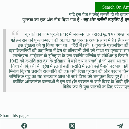
Search On A
यदि इस पेज में कोई त्रुटी हो तो कृपया 
पुस्तक का एक अंश नीचे दिया गया है :
यह अंश मशीनी टाइपिंग है, इसमे
क्रांति का जन्म प्रत्येक घर में जन-जन तक सस्ते मूल्य पर अच्छा सा
गई हम सब की पुस्तकमाला की अतर्गत यह पुस्तक आपके हाथ में है। हैक युव
इस शुंखला को शु् किया गया था। हिंदी में (सी 10 पुरतकं प्रकाशित की 
क्रातिकारियों की कहानिया में देश के बलिदानी वीरों की गाथा पर प्रकाश 
स्पतंत्रता आंदोलन कं इतिहास के उस स्वर्णिम परिचेद से संबंधित है जिसने 
1942 की क्रांति इस देश के इतिहास में वही स्थान रखती है जो फांस था सम की
निश्व के फ्रिसी भी द्रेश में इतनी बडी क्रांति में इतने बड़े पैमाने पर भ
मिर्माण क्रिया उसकी राजनीति की एक नयी दिशा प्रदान की और प्रदान कि
जणिसिक युद्ध का यह चमत्कार आज भी सारे विश्व को चमा्कृत किए हुए है। 194
क्योंकि अमेकानेक घटनाओं ने इस वर्ष (के प्रकार से सारे विश्व के भावी
विशेष रुप से युवा पाठकों के लिए प्रेरणाप्
Share this page: