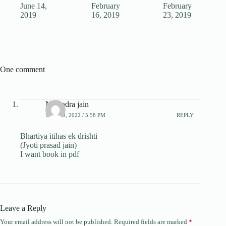
June 14,
February
February
2019
16, 2019
23, 2019
One comment
Narendra jain
MAY 29, 2022 / 5:58 PM
REPLY
Bhartiya itihas ek drishti
(Jyoti prasad jain)
I want book in pdf
Leave a Reply
Your email address will not be published.
Required fields are marked
*