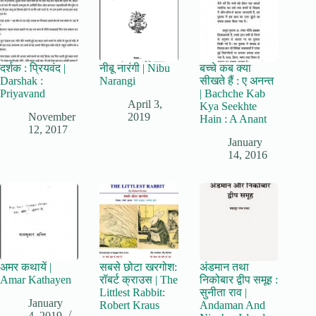
दर्शक : प्रियवंद |
नीबू नारंगी | Nibu
बच्चे कब क्या
Darshak :
Narangi
सीखते हैं : ए अनन्त
Priyavand
| Bachche Kab
April 3,
Kya Seekhte
November
2019
Hain : A Anant
12, 2017
January
14, 2016
अमर कथायें |
सबसे छोटा खरगोश:
अंडमान तथा
Amar Kathayen
रॉबर्ट क्राउस | The
निकोबार द्वीप समूह :
Littlest Rabbit:
सुनीता राव |
January
Robert Kraus
Andaman And
4, 2019