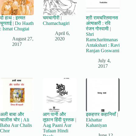
दो हाथ : इस्मत
चमचागीरी |
श्री रामचरितमानस
चुगताई | Do Haath
Chamachagiri
अंत्याक्षरी : रवि
: Ismat Chugtai
रंजन गोस्वामी |
April 6,
Shri
August 27,
2020
Ramcharitmanas
2017
Antakshari : Ravi
Ranjan Goswami
July 4,
2017
अली बाबा और
आग पानी और
इकहत्तर कहानियाँ |
चालीस चोर | Ali
तूफान हिंदी पुस्तक |
Ekhattar
Baba Aur Chalis
Aag Paani Aur
Kahaniyan
Chor
Tufaan Hindi
June 12,