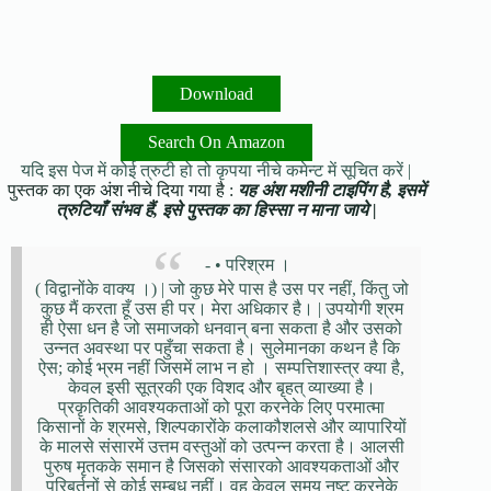
Download
Search On Amazon
यदि इस पेज में कोई त्रुटी हो तो कृपया नीचे कमेन्ट में सूचित करें |
पुस्तक का एक अंश नीचे दिया गया है :
यह अंश मशीनी टाइपिंग है, इसमें
त्रुटियाँ संभव हैं, इसे पुस्तक का हिस्सा न माना जाये |
- • परिश्रम ।
( विद्वानोंके वाक्य ।) | जो कुछ मेरे पास है उस पर नहीं, किंतु जो
कुछ मैं करता हूँ उस ही पर। मेरा अधिकार है। | उपयोगी श्रम
ही ऐसा धन है जो समाजको धनवान् बना सकता है और उसको
उन्नत अवस्था पर पहुँचा सकता है। सुलेमानका कथन है कि
ऐस; कोई भ्रम नहीं जिसमें लाभ न हो । सम्पत्तिशास्त्र क्या है,
केवल इसी सूत्रकी एक विशद और बृहत् व्याख्या है।
प्रकृतिकी आवश्यकताओं को पूरा करनेके लिए परमात्मा
किसानों के श्रमसे, शिल्पकारोंके कलाकौशलसे और व्यापारियों
के मालसे संसारमें उत्तम वस्तुओं को उत्पन्न करता है। आलसी
पुरुष मृतकके समान है जिसको संसारको आवश्यकताओं और
परिबर्तनों से कोई सम्बध नहीं। वह केवल समय नष्ट करनेके