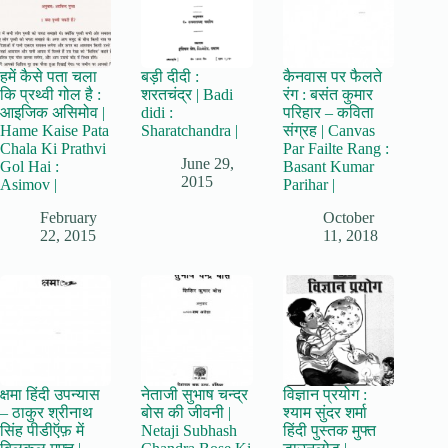
हमें कैसे पता चला
बड़ी दीदी :
कैनवास पर फैलते
कि प्रथ्वी गोल है :
शरतचंद्र | Badi
रंग : बसंत कुमार
आइजिक असिमोव |
didi :
परिहार – कविता
Hame Kaise Pata
Sharatchandra |
संग्रह | Canvas
Chala Ki Prathvi
Par Failte Rang :
June 29,
Gol Hai :
Basant Kumar
2015
Asimov |
Parihar |
February
October
22, 2015
11, 2018
क्षमा हिंदी उपन्यास
नेताजी सुभाष चन्द्र
विज्ञान प्रयोग :
– ठाकुर श्रीनाथ
बोस की जीवनी |
श्याम सुंदर शर्मा
सिंह पीडीऍफ़ में
Netaji Subhash
हिंदी पुस्तक मुफ्त