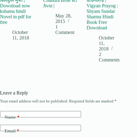
बिलकुल मुफ्त |
Chandra Bose Ki
डाउनलोड |
Download now
Jivni |
Vigyan Prayog :
kshama hindi
Shyam Sundar
May 28,
Novel in pdf for
Sharma Hindi
2015
free
Book Free
1
Download
October
Comment
11, 2018
October
11,
2018
2
Comments
Leave a Reply
Your email address will not be published.
Required fields are marked
*
Name
*
Email
*