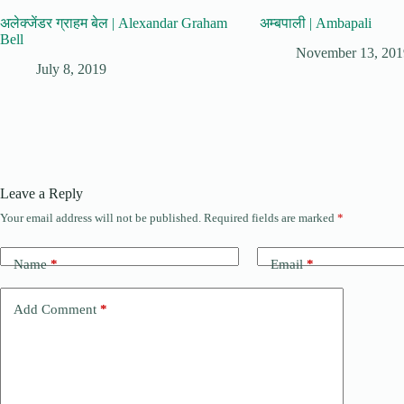
अलेक्जेंडर ग्राहम बेल | Alexandar Graham
अम्बपाली | Ambapali
Bell
November 13, 201
July 8, 2019
Leave a Reply
Your email address will not be published.
Required fields are marked
*
Name
*
Email
*
Add Comment
*