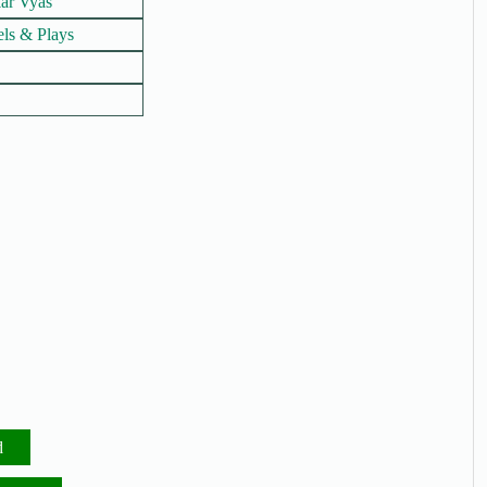
ar Vyas
els & Plays
d