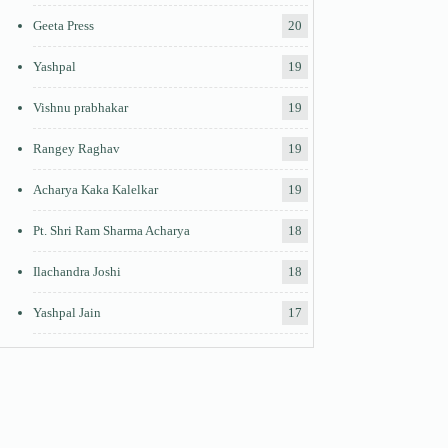
Geeta Press
20
Yashpal
19
Vishnu prabhakar
19
Rangey Raghav
19
Acharya Kaka Kalelkar
19
Pt. Shri Ram Sharma Acharya
18
Ilachandra Joshi
18
Yashpal Jain
17