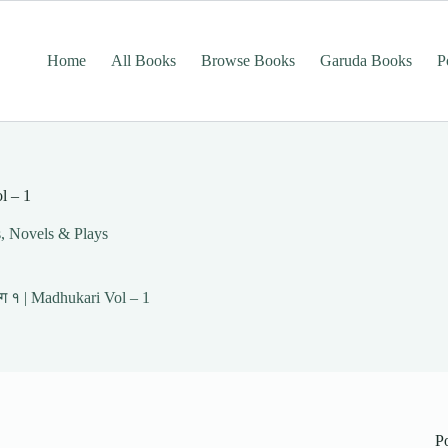
Home
All Books
Browse Books
Garuda Books
P
l – 1
s, Novels & Plays
ग १ | Madhukari Vol – 1
P