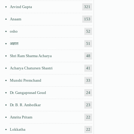
Arvind Gupta
321
Anaam
153
osho
52
अज्ञात
51
Shri Ram Sharma Acharya
48
Acharya Chatursen Shastri
41
Munshi Premchand
33
Dr. Gangaprasad Goud
24
Dr. B. R. Ambedkar
23
Amrita Pritam
22
Lokkatha
22