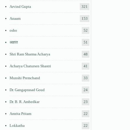
Arvind Gupta
321
Anaam
153
osho
52
अज्ञात
51
Shri Ram Sharma Acharya
48
Acharya Chatursen Shastri
41
Munshi Premchand
33
Dr. Gangaprasad Goud
24
Dr. B. R. Ambedkar
23
Amrita Pritam
22
Lokkatha
22