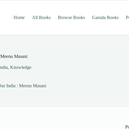
Home
All Books
Browse Books
Garuda Books
P
a : Meenu Masani
india
,
Knowledge
 | Our India : Meenu Masani
P