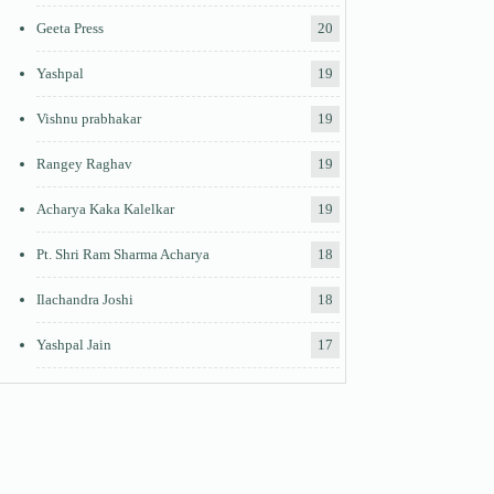
Geeta Press
20
Yashpal
19
Vishnu prabhakar
19
Rangey Raghav
19
Acharya Kaka Kalelkar
19
Pt. Shri Ram Sharma Acharya
18
Ilachandra Joshi
18
Yashpal Jain
17