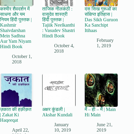
कश्मीर शैवदर्शन में
ताजिक नीलकंठी :
दस सिख गुरूऒं का
साधना और यम
वासुदेव शास्त्री
संक्षिप्त इतिहास |
नियम हिंदी पुस्तक |
हिंदी पुस्तक |
Das Sikh Guruon
Kashmir
Tajiik Neelkanthi
Ka Sanchipt
Shaivdarshan
: Vasudev Shastri
Itihaas
Mein Sadhna
Hindi Book
February
Aur Yam Niyam
October 4,
1, 2019
Hindi Book
2018
October 1,
2018
ज़कात की हक़ीक़त
अक्षर कुंडली |
मैं – ही – मैं | Main
| Zakat Ki
Akshar Kundali
Hi Main
Haqeeqat
January
June 21,
April 22,
10, 2019
2019