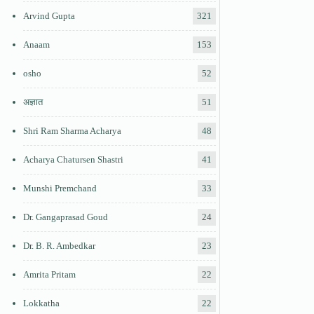
Arvind Gupta
321
Anaam
153
osho
52
अज्ञात
51
Shri Ram Sharma Acharya
48
Acharya Chatursen Shastri
41
Munshi Premchand
33
Dr. Gangaprasad Goud
24
Dr. B. R. Ambedkar
23
Amrita Pritam
22
Lokkatha
22