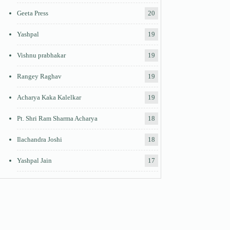
Geeta Press
20
Yashpal
19
Vishnu prabhakar
19
Rangey Raghav
19
Acharya Kaka Kalelkar
19
Pt. Shri Ram Sharma Acharya
18
Ilachandra Joshi
18
Yashpal Jain
17