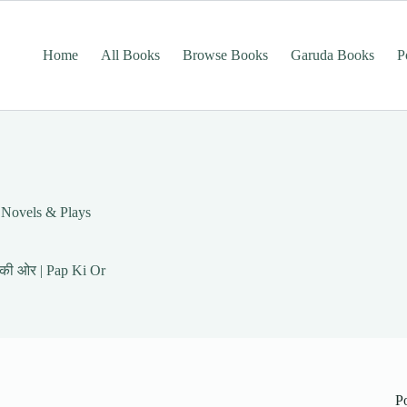
Home
All Books
Browse Books
Garuda Books
P
, Novels & Plays
 की ओर | Pap Ki Or
P