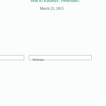
Jivan Ki Kahaniya : Premchand |
March 22, 2015
Website