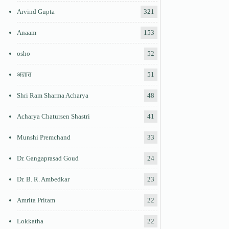
Arvind Gupta
321
Anaam
153
osho
52
अज्ञात
51
Shri Ram Sharma Acharya
48
Acharya Chatursen Shastri
41
Munshi Premchand
33
Dr. Gangaprasad Goud
24
Dr. B. R. Ambedkar
23
Amrita Pritam
22
Lokkatha
22