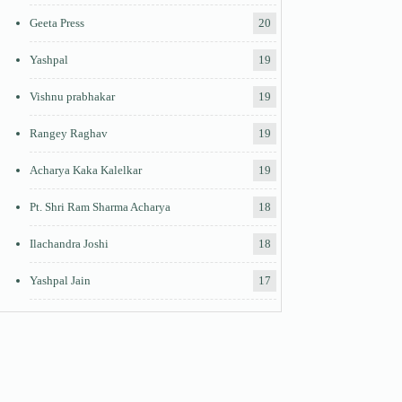
Geeta Press
20
Yashpal
19
Vishnu prabhakar
19
Rangey Raghav
19
Acharya Kaka Kalelkar
19
Pt. Shri Ram Sharma Acharya
18
Ilachandra Joshi
18
Yashpal Jain
17