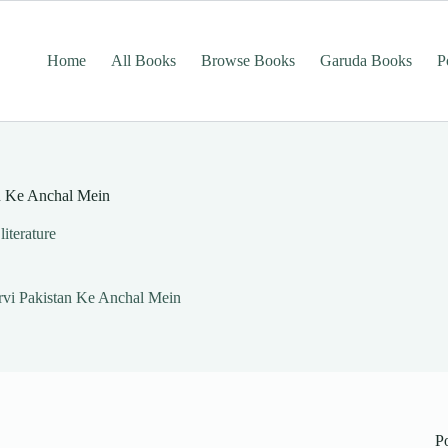
Home
All Books
Browse Books
Garuda Books
P
stan Ke Anchal Mein
literature
 Poorvi Pakistan Ke Anchal Mein
P