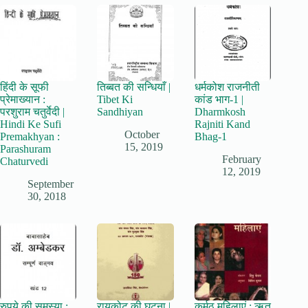
हिंदी के सूफी
तिब्बत की सन्धियाँ |
धर्मकोश राजनीती
प्रेमाख्यान :
Tibet Ki
कांड भाग-1 |
परशुराम चतुर्वेदी |
Sandhiyan
Dharmkosh
Hindi Ke Sufi
Rajniti Kand
October
Premakhyan :
Bhag-1
15, 2019
Parashuram
February
Chaturvedi
12, 2019
September
30, 2018
रुपये की समस्या :
रायकोट की घटना |
कर्मठ महिलाएं : ऋतू