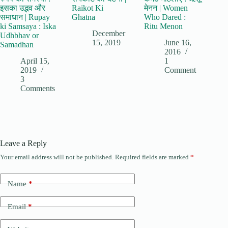
इसका उद्भव और
Raikot Ki
मेनन | Women
समाधान | Rupay
Ghatna
Who Dared :
ki Samsaya : Iska
Ritu Menon
December
Udhbhav or
15, 2019
June 16,
Samadhan
2016
April 15,
1
2019
Comment
3
Comments
Leave a Reply
Your email address will not be published.
Required fields are marked
*
Name
*
Email
*