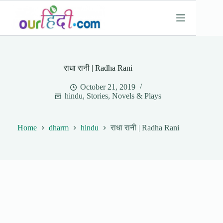
Skip
to
content
राधा रानी | Radha Rani
October 21, 2019
hindu
,
Stories, Novels & Plays
Home
dharm
hindu
राधा रानी | Radha Rani