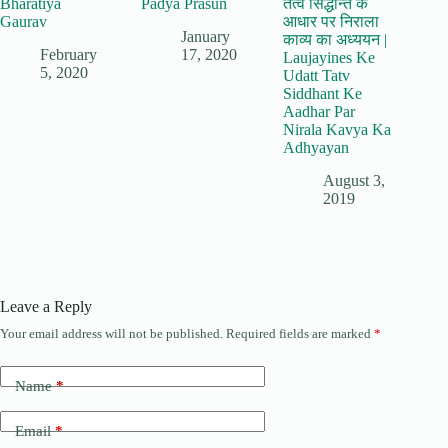
Bharatiya
Padya Prasun
तत्व सिद्धान्त के
Gaurav
आधार पर निराला
January
काव्य का अध्ययन |
February
17, 2020
Laujayines Ke
5, 2020
Udatt Tatv
Siddhant Ke
Aadhar Par
Nirala Kavya Ka
Adhyayan
August 3,
2019
Leave a Reply
Your email address will not be published.
Required fields are marked
*
Name
*
Email
*