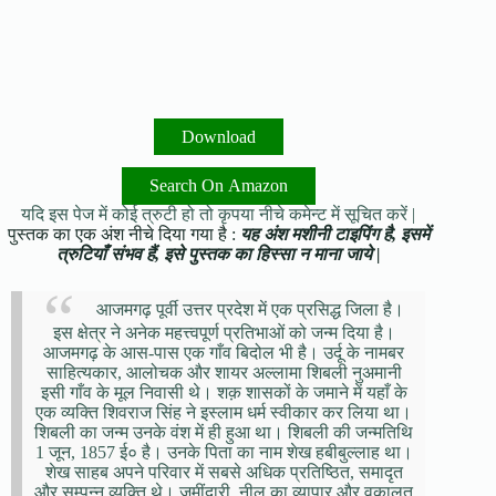
Download
Search On Amazon
यदि इस पेज में कोई त्रुटी हो तो कृपया नीचे कमेन्ट में सूचित करें |
पुस्तक का एक अंश नीचे दिया गया है :
यह अंश मशीनी टाइपिंग है, इसमें
त्रुटियाँ संभव हैं, इसे पुस्तक का हिस्सा न माना जाये |
आजमगढ़ पूर्वी उत्तर प्रदेश में एक प्रसिद्ध जिला है।
इस क्षेत्र ने अनेक महत्त्वपूर्ण प्रतिभाओं को जन्म दिया है।
आजमगढ़ के आस-पास एक गाँव बिदोल भी है। उर्दू के नामबर
साहित्यकार, आलोचक और शायर अल्लामा शिबली नुअमानी
इसी गाँव के मूल निवासी थे। शक़ शासकों के जमाने में यहाँ के
एक व्यक्ति शिवराज सिंह ने इस्लाम धर्म स्वीकार कर लिया था।
शिबली का जन्म उनके वंश में ही हुआ था। शिबली की जन्मतिथि
1 जून, 1857 ई० है। उनके पिता का नाम शेख हबीबुल्लाह था।
शेख साहब अपने परिवार में सबसे अधिक प्रतिष्ठित, समादृत
और सम्पन्न व्यक्ति थे। जमींदारी, नील का व्यापार और वकालत