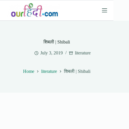
Skip
to
content
शिबली | Shibali
July 3, 2019
literature
Home
literature
शिबली | Shibali