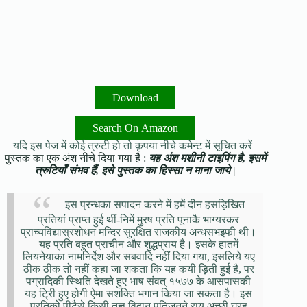
Download
Search On Amazon
यदि इस पेज में कोई त्रुटी हो तो कृपया नीचे कमेन्ट में सूचित करें |
पुस्तक का एक अंश नीचे दिया गया है :
यह अंश मशीनी टाइपिंग है, इसमें
त्रुटियाँ संभव हैं, इसे पुस्तक का हिस्सा न माना जाये |
इस प्रन्धका सपादन करने में हमें दीन हसड़िखित
प्रतियां प्राप्त हुई थीं-निमें मुरष प्रति पूनाकै भाग्यरकर
प्राच्यविद्यास्रशोधन मन्दिर सुरक्षित राजकीय अन्धसभइफी थी।
यह प्रति बहुत प्राचीन और शुद्धप्राय है। इसके हातमें
लियनेयाका नामनिर्देश और सबवादि नहीं दिया गया, इसलिये यए
ठीक ठीक तो नहीं कहा जा शकता कि यह कयी ड़िती हुई है, पर
पग्रादिकी स्थिति देखते हुए भाष संवत् १५७७ के आसपासकी
यह ट्रिी हुए होगी ऐमा सशक्ति भगान किया जा सकता है। इस
प्रतिको पीटैसे किसी तज्ञ विद्वान् पतिजनने राय अच्छी घरह