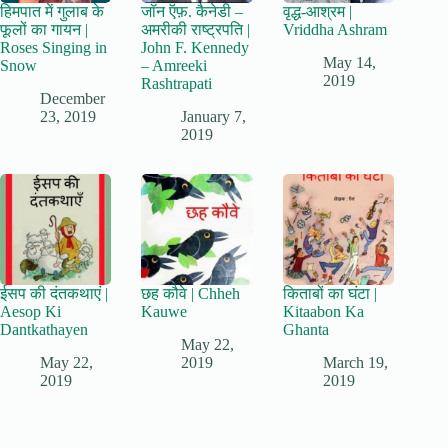
हिमपात में गुलाब के
जॉन ऍफ़. कैनेडी –
वृद्ध-आश्रम |
फूलों का गायन |
अमरीकी राष्ट्रपति |
Vriddha Ashram
Roses Singing in
John F. Kennedy
May 14,
Snow
– Amreeki
2019
Rashtrapati
December
23, 2019
January 7,
2019
ईसप की दंतकथाएं |
छह कौवे | Chheh
किताबों का घंटा |
Aesop Ki
Kauwe
Kitaabon Ka
Dantkathayen
Ghanta
May 22,
May 22,
2019
March 19,
2019
2019