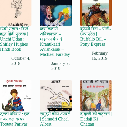
ऊँची उड़ान : शिर्ले
क्रांतिकारी
बुफैलो बिल – पोनी-
ह्यूज़ हिंदी पुस्तक |
अविष्कारक –
एक्सप्रेस |
Unchi Udan :
माइकल फैराडे |
Buffallo Bill –
Shirley Hughes
Krantikaari
Pony Express
Hindi Book
Avishkarak –
February
Michael Faraday
October 4,
16, 2019
2018
January 7,
2019
टूटता परिवार : एक
समुद्री चील अल्बर्ट
दादाजी की चट्टान |
नज़र तलाक पर |
| Samudri Cheel
Dadaji Ki
Tootata Parivar :
Albert
Chattan