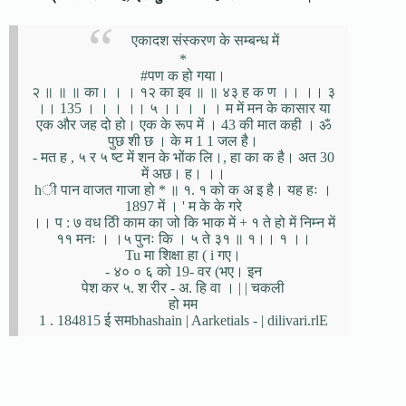
एकादश संस्करण के सम्बन्ध में
*
#पण क हो गया।
२ ॥ ॥ ॥ का। । । १२ का इव ॥ ॥ ४३ ह क ण ।। ।। ३
।। 135 । । । ।। ५ ।। । । । म में मन के कासार या
एक और जह दो हो। एक के रूप में । 43 की मात कही । ॐ
पुछ शी छ । के म 1 1 जल है।
- मत ह , ५ र ५ ष्ट में शन के भोंक लि।, हा का क है। अत 30
में अछ। ह। ।।
hी पान वाजत गाजा हो * ॥ १. १ को क अ इ है। यह हः ।
1897 में । ' म के के गरे
।। प : ७ वध ठिी काम का जो कि भाक में + १ ते हो में निम्न में
११ मनः । ।५ पुनः कि । ५ ते ३१ ॥ १।। १ ।।
Tu मा शिक्षा हा ( i गए।
- ४० ० ६ को 19- वर (भए। इन
पेश कर ५. श रीर - अ. हि वा । | | चकली
हो मम
1 . 184815 ई समbhashain | Aarketials - | dilivari.rlE