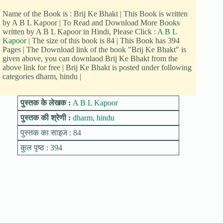
Name of the Book is : Brij Ke Bhakt | This Book is written
by A B L Kapoor | To Read and Download More Books
written by A B L Kapoor in Hindi, Please Click :
A B L
Kapoor
| The size of this book is 84 | This Book has 394
Pages | The Download link of the book "Brij Ke Bhakt" is
given above, you can downlaod Brij Ke Bhakt from the
above link for free | Brij Ke Bhakt is posted under following
categories dharm, hindu |
पुस्तक के लेखक :
A B L Kapoor
पुस्तक की श्रेणी :
dharm
,
hindu
पुस्तक का साइज : 84
कुल पृष्ठ : 394