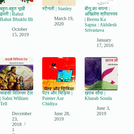
बहुत-बहुत भूखी
स्टैनली | Stanley
बीनू का सपना :
इल्ली | Bahut
अखिलेश श्रीवास्तव
March 19,
Bahut Bhukhi Illi
| Beenu Ka
2020
Sapna : Akhilesh
October
Srivastava
15, 2019
January
17, 2016
साहसी विलियम टेल
पेंटर और चिड़िया |
ख़राब सौदा |
| Sahsi William
Painter Aur
Kharab Souda
Tell
Chidiya
June 3,
December
June 28,
2019
23,
2019
2018
1