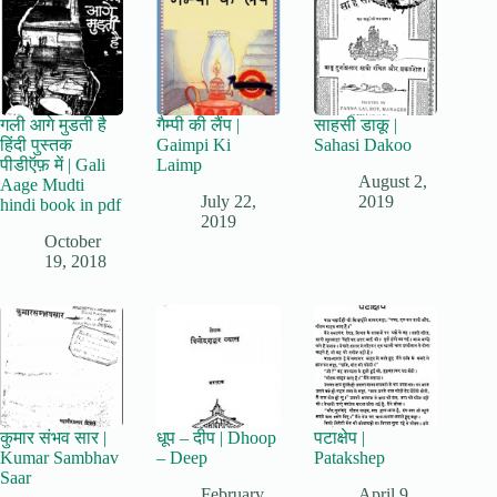
गली आगे मुडती है
गैम्पी की लैंप |
साहसी डाकू |
हिंदी पुस्तक
Gaimpi Ki
Sahasi Dakoo
पीडीऍफ़ में | Gali
Laimp
August 2,
Aage Mudti
July 22,
2019
hindi book in pdf
2019
October
19, 2018
कुमार संभव सार |
धूप – दीप | Dhoop
पटाक्षेप |
Kumar Sambhav
– Deep
Patakshep
Saar
February
April 9,