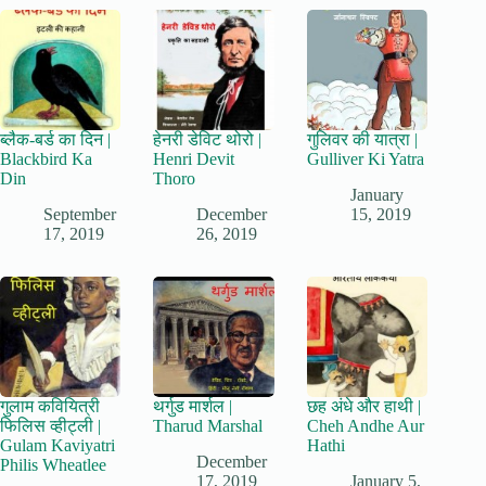
ब्लैक-बर्ड का दिन |
हेनरी डेविट थोरो |
गुलिवर की यात्रा |
Blackbird Ka
Henri Devit
Gulliver Ki Yatra
Din
Thoro
January
September
December
15, 2019
17, 2019
26, 2019
गुलाम कवियित्री
थर्गुड मार्शल |
छह अंधे और हाथी |
फिलिस व्हीट्ली |
Tharud Marshal
Cheh Andhe Aur
Gulam Kaviyatri
Hathi
December
Philis Wheatlee
17, 2019
January 5,