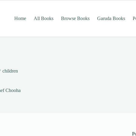
Home
All Books
Browse Books
Garuda Books
P
children
Chef Chooha
P