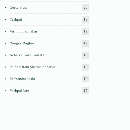
Geeta Press
20
Yashpal
19
Vishnu prabhakar
19
Rangey Raghav
19
Acharya Kaka Kalelkar
19
Pt. Shri Ram Sharma Acharya
18
Ilachandra Joshi
18
Yashpal Jain
17