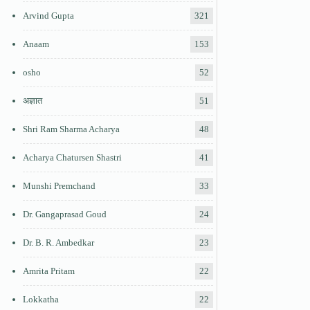
Arvind Gupta
321
Anaam
153
osho
52
अज्ञात
51
Shri Ram Sharma Acharya
48
Acharya Chatursen Shastri
41
Munshi Premchand
33
Dr. Gangaprasad Goud
24
Dr. B. R. Ambedkar
23
Amrita Pritam
22
Lokkatha
22