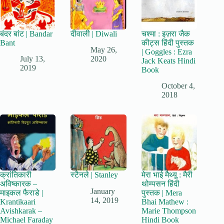
बंदर बांट | Bandar
दीवाली | Diwali
चश्मा : इज़रा जैक
Bant
कीट्स हिंदी पुस्तक
May 26,
| Goggles : Ezra
July 13,
2020
Jack Keats Hindi
2019
Book
October 4,
2018
क्रांतिकारी
स्टैनले | Stanley
मेरा भाई मैथ्यू : मैरी
अविष्कारक –
थोम्पसन हिंदी
January
माइकल फैराडे |
पुस्तक | Mera
14, 2019
Krantikaari
Bhai Mathew :
Avishkarak –
Marie Thompson
Michael Faraday
Hindi Book