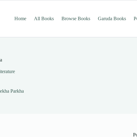
Home
All Books
Browse Books
Garuda Books
P
ha
iterature
Dekha Parkha
P