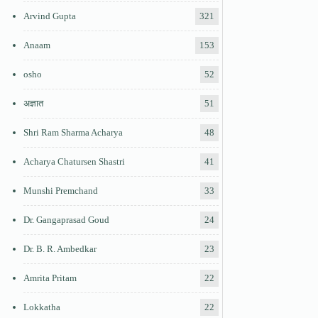
Arvind Gupta
321
Anaam
153
osho
52
अज्ञात
51
Shri Ram Sharma Acharya
48
Acharya Chatursen Shastri
41
Munshi Premchand
33
Dr. Gangaprasad Goud
24
Dr. B. R. Ambedkar
23
Amrita Pritam
22
Lokkatha
22