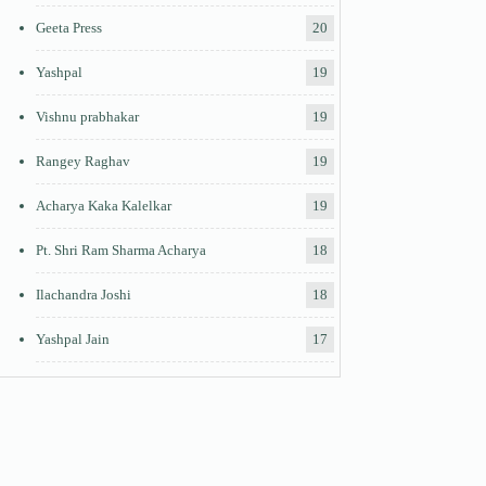
Geeta Press
20
Yashpal
19
Vishnu prabhakar
19
Rangey Raghav
19
Acharya Kaka Kalelkar
19
Pt. Shri Ram Sharma Acharya
18
Ilachandra Joshi
18
Yashpal Jain
17