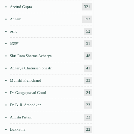
Arvind Gupta
321
Anaam
153
osho
52
अज्ञात
51
Shri Ram Sharma Acharya
48
Acharya Chatursen Shastri
41
Munshi Premchand
33
Dr. Gangaprasad Goud
24
Dr. B. R. Ambedkar
23
Amrita Pritam
22
Lokkatha
22