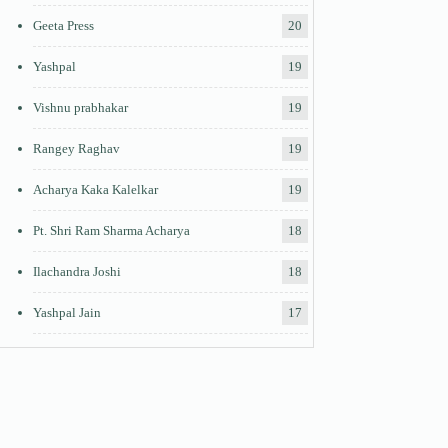
Geeta Press
20
Yashpal
19
Vishnu prabhakar
19
Rangey Raghav
19
Acharya Kaka Kalelkar
19
Pt. Shri Ram Sharma Acharya
18
Ilachandra Joshi
18
Yashpal Jain
17