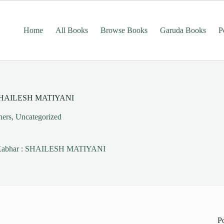
Home
All Books
Browse Books
Garuda Books
P
r : SHAILESH MATIYANI
hers
,
Uncategorized
bhi Kabhar : SHAILESH MATIYANI
P