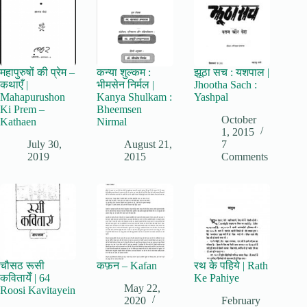
महापुरुषों की प्रेम –
कन्या शुल्कम :
झूठा सच : यशपाल |
कथाएँ |
भीमसेन निर्मल |
Jhootha Sach :
Mahapurushon
Kanya Shulkam :
Yashpal
Ki Prem –
Bheemsen
October
Kathaen
Nirmal
1, 2015
July 30,
August 21,
7
2019
2015
Comments
चौसठ रूसी
कफ़न – Kafan
रथ के पहिये | Rath
कवितायेँ | 64
Ke Pahiye
May 22,
Roosi Kavitayein
2020
February