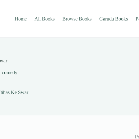
Home
All Books
Browse Books
Garuda Books
P
Swar
comedy
 Itihas Ke Swar
P