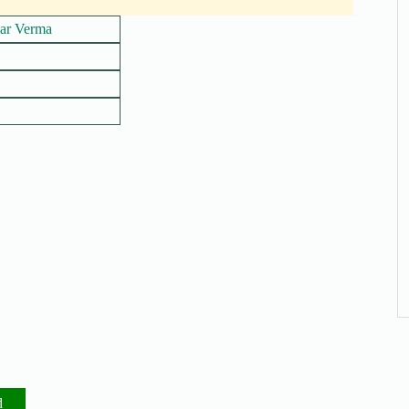
ar Verma
d