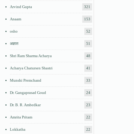
Arvind Gupta
321
Anaam
153
osho
52
अज्ञात
51
Shri Ram Sharma Acharya
48
Acharya Chatursen Shastri
41
Munshi Premchand
33
Dr. Gangaprasad Goud
24
Dr. B. R. Ambedkar
23
Amrita Pritam
22
Lokkatha
22