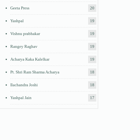
Geeta Press
20
Yashpal
19
Vishnu prabhakar
19
Rangey Raghav
19
Acharya Kaka Kalelkar
19
Pt. Shri Ram Sharma Acharya
18
Ilachandra Joshi
18
Yashpal Jain
17