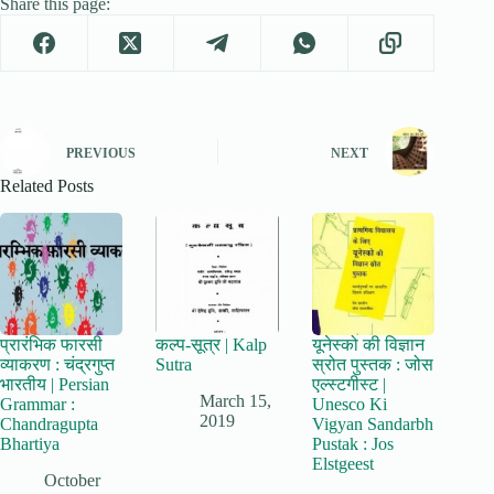
Share this page:
PREVIOUS
NEXT
Related Posts
प्रारंभिक फारसी
कल्प-सूत्र | Kalp
यूनेस्को की विज्ञान
व्याकरण : चंद्रगुप्त
Sutra
स्रोत पुस्तक : जोस
भारतीय | Persian
एल्स्टगीस्ट |
March 15,
Grammar :
Unesco Ki
2019
Chandragupta
Vigyan Sandarbh
Bhartiya
Pustak : Jos
Elstgeest
October