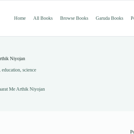
Home
All Books
Browse Books
Garuda Books
P
Arthik Niyojan
,
education
,
science
Bharat Me Arthik Niyojan
P