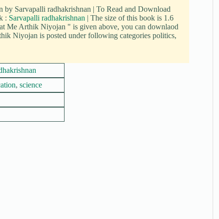
en by Sarvapalli radhakrishnan | To Read and Download
k :
Sarvapalli radhakrishnan
| The size of this book is 1.6
at Me Arthik Niyojan " is given above, you can downlaod
hik Niyojan is posted under following categories politics,
adhakrishnan
ation
,
science