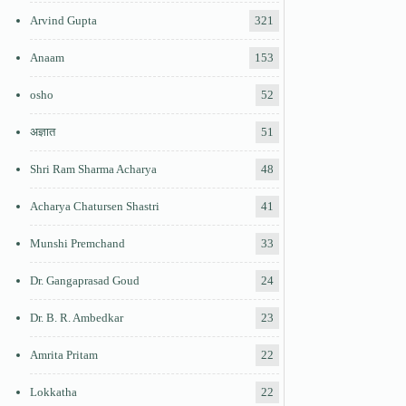
Arvind Gupta
321
Anaam
153
osho
52
अज्ञात
51
Shri Ram Sharma Acharya
48
Acharya Chatursen Shastri
41
Munshi Premchand
33
Dr. Gangaprasad Goud
24
Dr. B. R. Ambedkar
23
Amrita Pritam
22
Lokkatha
22