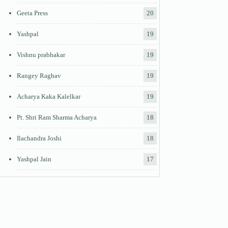
Geeta Press
20
Yashpal
19
Vishnu prabhakar
19
Rangey Raghav
19
Acharya Kaka Kalelkar
19
Pt. Shri Ram Sharma Acharya
18
Ilachandra Joshi
18
Yashpal Jain
17