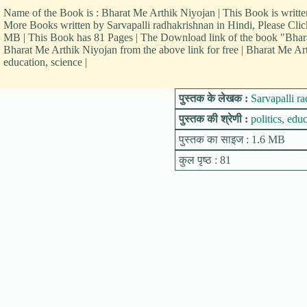
Name of the Book is : Bharat Me Arthik Niyojan | This Book is writt
More Books written by Sarvapalli radhakrishnan in Hindi, Please Clic
MB | This Book has 81 Pages | The Download link of the book "Bhar
Bharat Me Arthik Niyojan from the above link for free | Bharat Me Art
education, science |
पुस्तक के लेखक :
Sarvapalli r
पुस्तक की श्रेणी :
politics
,
educ
पुस्तक का साइज : 1.6 MB
कुल पृष्ठ : 81