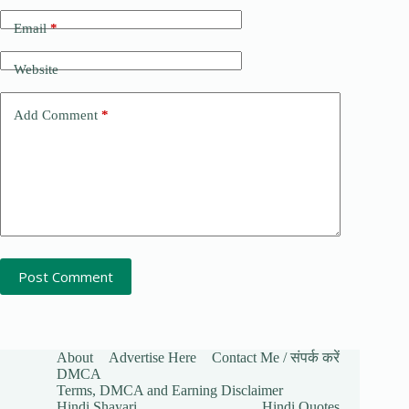
Email
*
Website
Add Comment
*
Post Comment
About
Advertise Here
Contact Me / संपर्क करें
DMCA
Terms, DMCA and Earning Disclaimer
Hindi Shayari
Hindi Quotes