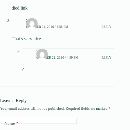
died link
Saima
OCTOBER 21, 2016 / 4:58 PM
REPLY
That’s very nice
Saima
OCTOBER 21, 2016 / 4:59 PM
REPLY
?
Leave a Reply
Your email address will not be published.
Required fields are marked
*
Name
*