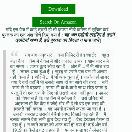
Download
Search On Amazon
यदि इस पेज में कोई त्रुटी हो तो कृपया नीचे कमेन्ट में सूचित करें |
पुस्तक का एक अंश नीचे दिया गया है :
यह अंश मशीनी टाइपिंग है, इसमें
त्रुटियाँ संभव हैं, इसे पुस्तक का हिस्सा न माना जाये |
राम बाग अमृतसर । नया मिलिटरी हेडक्वार्टर । बहुत
बड़ा कैंप । केंप में केवल में और जनरल डायर । शाम चार बजे
का समय । डायर कुछ सोच रहा है । और मैं ... मैं भी सोच रहा
हूँ । डायर थका हुआ है । सुबह से उसने एक पल भी आराम
नहीं किया है । और मैं ... मैं भी थक चुका हूँ । जहाँ-जहाँ डायर
गया है वहाँ-वहाँ मैं भी उसके साथ ही था साये की तरह । नहीं
साये से भी बढ़कर । साया भी कभी-कभी साथ छोड़ जाता है
परंतु मैं तो एक क्षण के लिए भी उससे अलग नहीं हुआ । डायर
को विश्वास है कि वह केंप में अकेला है । उसे तनिक भी
अहसास हो कि कैंप में कोई और भी है तो वह इस तरह की
हरकतें नहीं करता । वह अपनी हरकतें करता जा रहा है ।
उसकी घबराहट उसकी बेचैनी स्पष्ट दिखाई पड़ रही है । मैं
उसके सामने बैठा सभी कुछ देख रहा हूँ । देख-देखकर हैरान हो
रहा हूँ । न जाने डायर को आज क्या हो गया है! दाई ओर वर्ष
1919 का कैलेंडर टंगा हुआ है । यकायक डायर कैलेंडर की