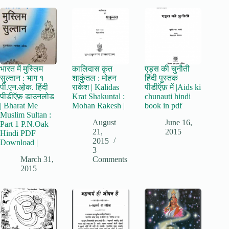
भारत में मुस्लिम
कालिदास कृत
एड्स की चुनौती
सुल्तान : भाग १
शाकुंतल : मोहन
हिंदी पुस्तक
पी.एन.ओ़क. हिंदी
राकेश | Kalidas
पीडीऍफ़ में |Aids ki
पीडीऍफ़ डाउनलोड
Krat Shakuntal :
chunauti hindi
| Bharat Me
Mohan Rakesh |
book in pdf
Muslim Sultan :
August
June 16,
Part 1 P.N.Oak
21,
2015
Hindi PDF
2015
Download |
3
March 31,
Comments
2015