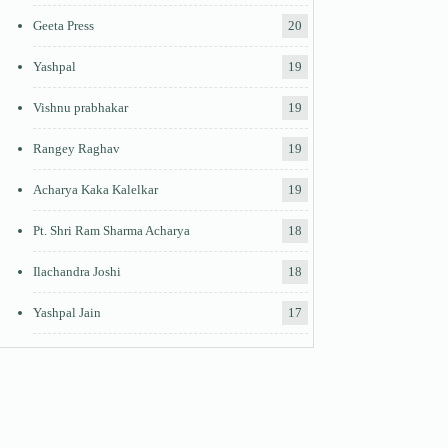
Geeta Press
20
Yashpal
19
Vishnu prabhakar
19
Rangey Raghav
19
Acharya Kaka Kalelkar
19
Pt. Shri Ram Sharma Acharya
18
Ilachandra Joshi
18
Yashpal Jain
17