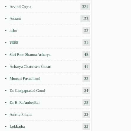
Arvind Gupta
321
Anaam
153
osho
52
अज्ञात
51
Shri Ram Sharma Acharya
48
Acharya Chatursen Shastri
41
Munshi Premchand
33
Dr. Gangaprasad Goud
24
Dr. B. R. Ambedkar
23
Amrita Pritam
22
Lokkatha
22