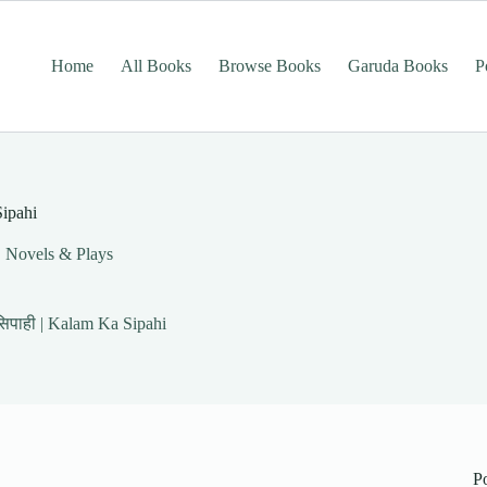
Home
All Books
Browse Books
Garuda Books
P
ipahi
, Novels & Plays
िपाही | Kalam Ka Sipahi
P