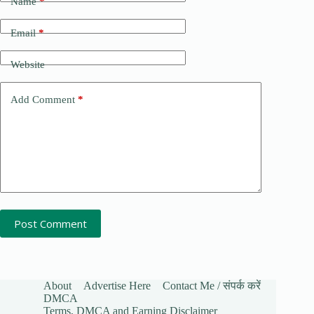
Name
*
Email
*
Website
Add Comment
*
Post Comment
About
Advertise Here
Contact Me / संपर्क करें
DMCA
Terms, DMCA and Earning Disclaimer