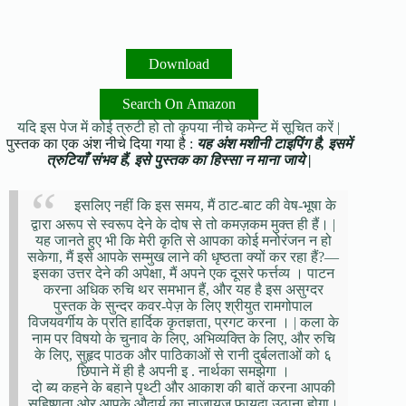
Download
Search On Amazon
यदि इस पेज में कोई त्रुटी हो तो कृपया नीचे कमेन्ट में सूचित करें |
पुस्तक का एक अंश नीचे दिया गया है :
यह अंश मशीनी टाइपिंग है, इसमें
त्रुटियाँ संभव हैं, इसे पुस्तक का हिस्सा न माना जाये |
इसलिए नहीं कि इस समय, मैं ठाट-बाट की वेष-भूषा के
द्वारा अरूप से स्वरूप देने के दोष से तो कमज़कम मुक्त ही हैं। |
यह जानते हुए भी कि मेरी कृति से आपका कोई मनोरंजन न हो
सकेगा, मैं इसे आपके सम्मुख लाने की धृष्ठता क्यों कर रहा हैं?—
इसका उत्तर देने की अपेक्षा, मैं अपने एक दूसरे फर्त्तव्य । पाटन
करना अधिक रुचि थर समभान हैं, और यह है इस असुग्दर
पुस्तक के सुन्दर कवर-पेज़ के लिए श्रीयुत रामगोपाल
विजयवर्गीय के प्रति हार्दिक कृतज्ञता, प्रगट करना । | कला के
नाम पर विषयो के चुनाव के लिए, अभिव्यक्ति के लिए, और रुचि
के लिए, सुहृद पाठक और पाठिकाओं से रानी दुर्बलताओं को ६
छिपाने में ही है अपनी इ . नार्थका समझेगा ।
दो ब्य कहने के बहाने पृथ्टी और आकाश की बातें करना आपकी
सहिष्णुता ओर आपके औदार्य का नाजायज़ फायदा उठाना होगा।