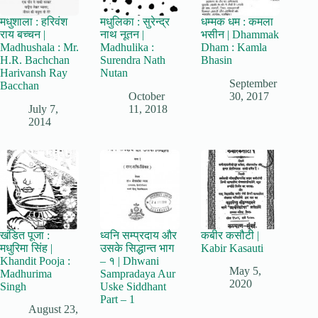
मधुशाला : हरिवंश
मधुलिका : सुरेन्द्र
धम्मक धम : कमला
राय बच्चन |
नाथ नूतन |
भसीन | Dhammak
Madhushala : Mr.
Madhulika :
Dham : Kamla
H.R. Bachchan
Surendra Nath
Bhasin
Harivansh Ray
Nutan
September
Bacchan
October
30, 2017
July 7,
11, 2018
2014
खंडित पूजा :
ध्वनि सम्प्रदाय और
कबीर कसौटी |
मधुरिमा सिंह |
उसके सिद्धान्त भाग
Kabir Kasauti
Khandit Pooja :
– १ | Dhwani
May 5,
Madhurima
Sampradaya Aur
2020
Singh
Uske Siddhant
Part – 1
August 23,