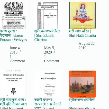
गरुण पुराण :
श्रीएकनाथ-चरित्र
श्री नाथ चरित |
वेदव्यास | Garun
| Shri Eknath-
Shri Nath Charita
Puraan : Vedvyas
Charitra
August 22,
June 4,
May 5,
2019
2015
2020
1
1
Comment
Comment
श्री रामानुज भाष्य :
स्वामी दयानंद
श्रीमस्तनाथचरितम
श्री हरि किशन दास
सरस्वती : ऋग्वेदादि
|
| Shri Ramanuj
भाष्य | Swami
Shrimastnathchar