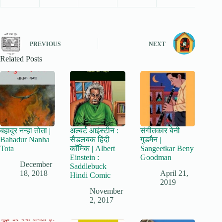
PREVIOUS
NEXT
Related Posts
बहादुर नन्हा तोता |
अल्बर्ट आइंस्टीन :
संगीतकार बेनी
Bahadur Nanha
सैडलबक हिंदी
गुडमैन |
Tota
कॉमिक | Albert
Sangeetkar Beny
Einstein :
Goodman
December
Saddlebuck
18, 2018
April 21,
Hindi Comic
2019
November
2, 2017