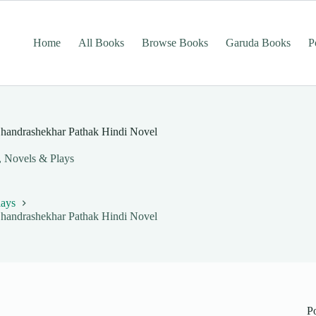
Home
All Books
Browse Books
Garuda Books
P
it Chandrashekhar Pathak Hindi Novel
s, Novels & Plays
lays
it Chandrashekhar Pathak Hindi Novel
P