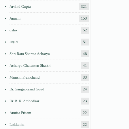
Arvind Gupta
321
Anaam
153
osho
52
अज्ञात
51
Shri Ram Sharma Acharya
48
Acharya Chatursen Shastri
41
Munshi Premchand
33
Dr. Gangaprasad Goud
24
Dr. B. R. Ambedkar
23
Amrita Pritam
22
Lokkatha
22