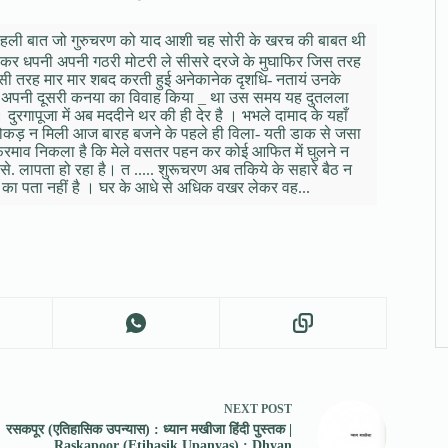
पहली बात जो गुरुचरण को याद आशी चह सोरी के खरच की बाबत थी
 कर धपनी अपनी गठरी मोटरी ले सीसरे दरजे के मुघाफिर जिस तरह
ं उसी तरह मार मार शबद करती हुई अनेकानेक दृशधि- नतायं उनके
े अपनी दूसरी कनया का विवाह किया _ था उस समय यह दुतलला
रगापूजा में अब मददीने थर की ही देर है । भभले दामाद के यहाँ
रोकड़ न मिली आज बारह बजने के पहले ही विला- यती डाक से जसा
रमाव निकला है कि मेले वसतर पहन कर कोई आफित में घुलने न
लापता हो रहा है। त ..... शुरूचरण अब तकिये के सहारे बैठ न
 का पता नहीं है । घर के आधे से अधिक वखर लेकर वह...
NEXT
POST
रसकपूर (एतिहासिक उपन्यास) : ध्यान मखीजा हिंदी पुस्तक |
Raskapoor (Etihasik Upanyas) : Dhyan