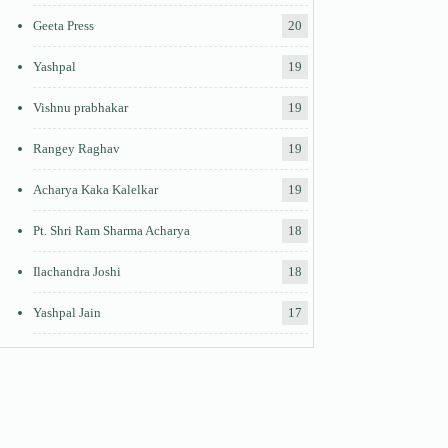
Geeta Press
20
Yashpal
19
Vishnu prabhakar
19
Rangey Raghav
19
Acharya Kaka Kalelkar
19
Pt. Shri Ram Sharma Acharya
18
Ilachandra Joshi
18
Yashpal Jain
17