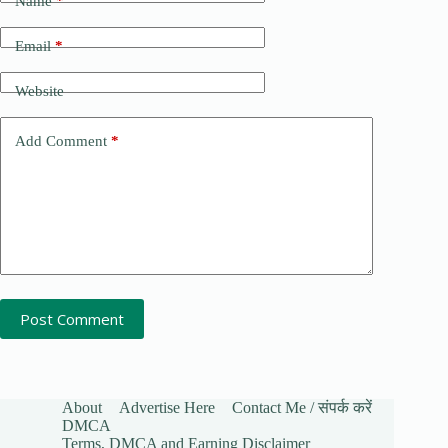
Name
*
Email
*
Website
Add Comment
*
Post Comment
About
Advertise Here
Contact Me / संपर्क करें
DMCA
Terms, DMCA and Earning Disclaimer