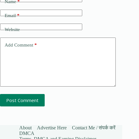
Name
*
Email
*
Website
Add Comment
*
Post Comment
About
Advertise Here
Contact Me / संपर्क करें
DMCA
Terms, DMCA and Earning Disclaimer