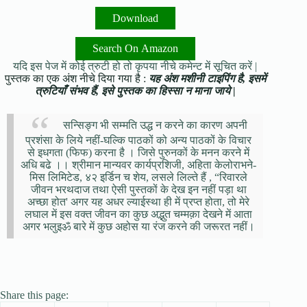
Download
Search On Amazon
यदि इस पेज में कोई त्रुटी हो तो कृपया नीचे कमेन्ट में सूचित करें |
पुस्तक का एक अंश नीचे दिया गया है :
यह अंश मशीनी टाइपिंग है, इसमें
त्रुटियाँ संभव हैं, इसे पुस्तक का हिस्सा न माना जाये |
सन्सिङ्ग भी सम्मति उद्ध न करने का कारण अपनी
प्रशंसा के लिये नहीं-घल्कि पाठकों को अन्य पाठकों के विचार
से इधगता (फिफ) करना है । जिसे पुरुनकों के मनन करने में
अधि बढे ।। श्रीमान मान्यवर कार्यप्रशिजी, अहिता केलोराभने-
मिस लिमिटेड, ४२ इर्डिन च शेय, लसले लिल्ते हैं , “रिवारले
जीवन भरथदाज तथा ऐसी पुस्तकों के देख इन नहीं पड़ा था
अच्छा होत' अगर यह अधर ल्याईस्था ही में प्रप्त होता, तो मेरे
लघाल में इस वक्त जीवन का कुछ अद्भुत चम्मक़ा देखने में आता
अगर भलुइॐ बारे में कुछ अहोस या रंज करने की जरूरत नहीं।
Share this page: