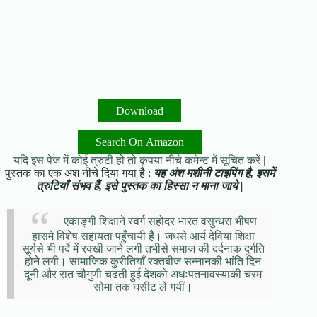
Download
Search On Amazon
यदि इस पेज में कोई त्रुटी हो तो कृपया नीचे कमेन्ट में सूचित करें |
पुस्तक का एक अंश नीचे दिया गया है :
यह अंश मशीनी टाइपिंग है, इसमें
त्रुटियाँ संभव हैं, इसे पुस्तक का हिस्सा न माना जाये |
एकाङ्गी शिक्षाने स्वर्ग सहोदर भारत वसुन्धरा भीषण
हासमे विशेष सहायता पहुँचायी है। जधसे आर्य देवियां शिक्षा
सूर्यसे भी पर्दे में रक्खी जाने लगी तभीसे समाज की दर्दनाक दुर्गति
होने लगी। सामाजिक कुरीतियाँ रक्तबीज सन्नानकी भांति दिन
दूनी और रात चौगुणी चढ़ती हुई देशको अधःपतनावस्याकी चरम
सोमा तक घसीट ले गयीं।