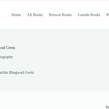
Home
All Books
Browse Books
Garuda Books
P
gwad Geeta
iography
Prachin Bhagwad Geeta
P