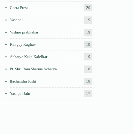
Geeta Press
20
Yashpal
19
Vishnu prabhakar
19
Rangey Raghav
19
Acharya Kaka Kalelkar
19
Pt. Shri Ram Sharma Acharya
18
Ilachandra Joshi
18
Yashpal Jain
17