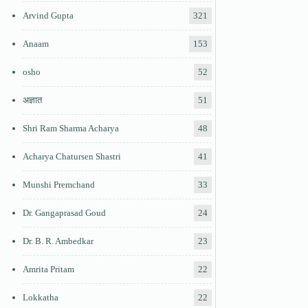
Arvind Gupta
321
Anaam
153
osho
52
अज्ञात
51
Shri Ram Sharma Acharya
48
Acharya Chatursen Shastri
41
Munshi Premchand
33
Dr. Gangaprasad Goud
24
Dr. B. R. Ambedkar
23
Amrita Pritam
22
Lokkatha
22